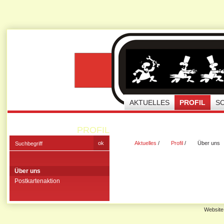
AKTUELLES
PROFIL
S
PROFIL
Aktuelles
/
Profil
/
Über uns
Über uns
Postkartenaktion
Website 