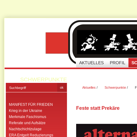
AKTUELLES
PROFIL
S
SCHWERPUNKTE
Aktuelles
/
Schwerpunkte
/
F
MANIFEST FÜR FRIEDEN
Feste statt Prekäre
Krieg in der Ukraine
Merkmale Faschismus
Referate und Aufsätze
Nachtschichtzulage
ERA Entgelt Reduzierungs